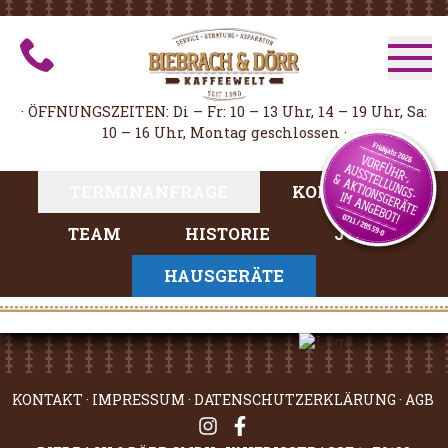
ZUBEHÖR
SERVICE
· ÖFFNUNGSZEITEN: Di – Fr: 10 – 13 Uhr, 14 – 19 Uhr, Sa:
ANGEBOTE
10 – 16 Uhr, Montag geschlossen ·
TERMINANFRAGE
KONTAKT
TEAM
HISTORIE
JOBS
HAUSGERÄTE
KONTAKT
·
IMPRESSUM
·
DATENSCHUTZERKLÄRUNG
·
AGB